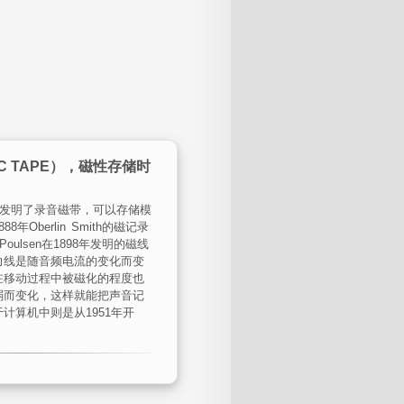
IC TAPE），磁性存储时
leumer发明了录音磁带，可以存储模
年Oberlin Smith的磁记录
 Poulsen在1898年发明的磁线
力线是随音频电流的变化而变
在移动过程中被磁化的程度也
弱而变化，这样就能把声音记
计算机中则是从1951年开