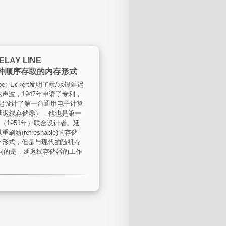
AY LINE
一种顺序存取的内存形式
per Eckert发明了汞/水银延迟
声波，1947年申请了专利，
ly一起设计了第一台通用电子计算
汞延迟线存储器），他也是第一
C（1951年）联合设计者。延
(refreshable)的存储
存形式，但是与现代的随机存
同的是，延迟线存储器的工作