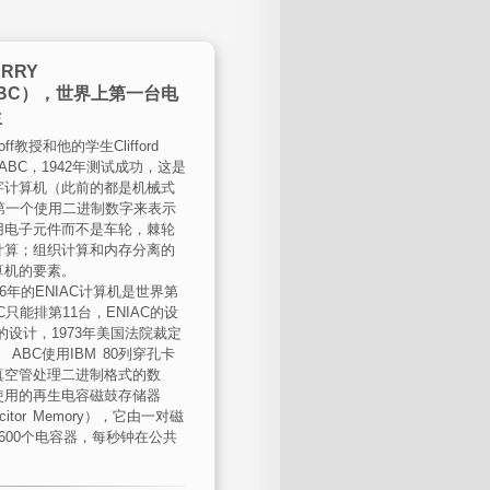
ERRY
ABC），世界上第一台电
生
asoff教授和他的学生Clifford
计了ABC，1942年测试成功，这是
字计算机（此前的都是机械式
第一个使用二进制数字来表示
用电子元件而不是车轮，棘轮
计算；组织计算和内存分离的
算机的要素。
6年的ENIAC计算机是世界第
C只能排第11台，ENIAC的设
ff的设计，1973年美国法院裁定
 ABC使用IBM 80列穿孔卡
真空管处理二进制格式的数
使用的再生电容磁鼓存储器
apacitor Memory），它由一对磁
600个电容器，每秒钟在公共