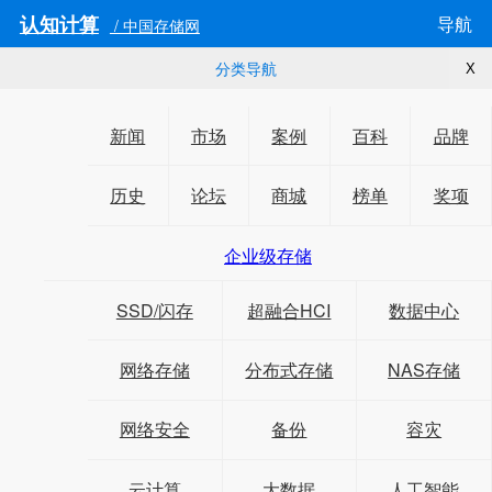
认知计算
导航
/ 中国存储网
分类导航
X
新闻
市场
案例
百科
品牌
历史
论坛
商城
榜单
奖项
企业级存储
SSD/闪存
超融合HCI
数据中心
网络存储
分布式存储
NAS存储
网络安全
备份
容灾
云计算
大数据
人工智能