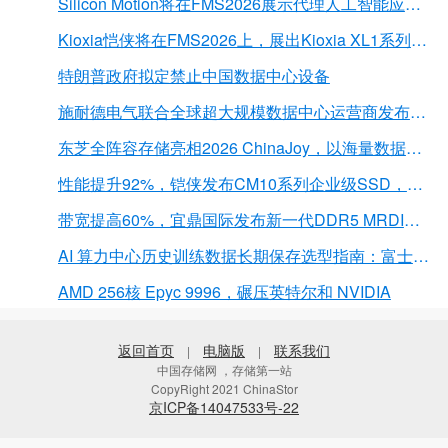
Silicon Motion将在FMS2026展示代理人工智能应用的下一代存储解决方案
Kioxia恺侠将在FMS2026上，展出Kioxia XL1系列内存扩展模块
特朗普政府拟定禁止中国数据中心设备
施耐德电气联合全球超大规模数据中心运营商发布弧闪风险评估报告
东芝全阵容存储亮相2026 ChinaJoy，以海量数据底座赋能“与AI同游”新体验
性能提升92%，铠侠发布CM10系列企业级SSD，首载PCIe 6.0接口
带宽提高60%，宜鼎国际发布新一代DDR5 MRDIMM 内存
AI 算力中心历史训练数据长期保存选型指南：富士胶片 LTO 磁带解决方案深度解析
AMD 256核 Epyc 9996，碾压英特尔和 NVIDIA
返回首页
电脑版
联系我们
|
|
中国存储网 ，存储第一站
CopyRight 2021 ChinaStor
京ICP备14047533号-22