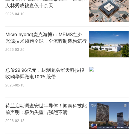
人林秀成被查仅十余天
2026-04-10
Micro-hybrid(麦克海博)：MEMS红外
光源技术领跑全球，全流程制造构筑行
业护城河
2026-03-25
总价29.96亿元，封测龙头华天科技拟
收购华羿微电100%股份
2026-02-13
荷兰启动调查安世半导体！闻泰科技此
前声明：极为失望与强烈不满
2026-02-13