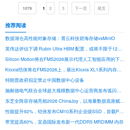
1079
1
2
3
下一页
尾页
推荐阅读
数据湖仓高性能对象存储：霄云科技碧海存储vsMinIO
英伟达评估下调 Rubin Ultra HBM 配置，或将不限于12Hi HBM4E
Silicon Motion将在FMS2026展示代理人工智能应用的下一代存储解决方案
Kioxia恺侠将在FMS2026上，展出Kioxia XL1系列内存扩展模块
特朗普政府拟定禁止中国数据中心设备
施耐德电气联合全球超大规模数据中心运营商发布弧闪风险评估报告
东芝全阵容存储亮相2026 ChinaJoy，以海量数据底座赋能“与AI同游”新体验
性能提升92%，铠侠发布CM10系列企业级SSD，首载PCIe 6.0接口
带宽提高60%，宜鼎国际发布新一代DDR5 MRDIMM 内存