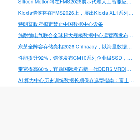
Silicon Motion将在FMS2026展示代理人工智能应用的下一代存储解决方案
Kioxia恺侠将在FMS2026上，展出Kioxia XL1系列内存扩展模块
特朗普政府拟定禁止中国数据中心设备
施耐德电气联合全球超大规模数据中心运营商发布弧闪风险评估报告
东芝全阵容存储亮相2026 ChinaJoy，以海量数据底座赋能“与AI同游”新体验
性能提升92%，铠侠发布CM10系列企业级SSD，首载PCIe 6.0接口
带宽提高60%，宜鼎国际发布新一代DDR5 MRDIMM 内存
AI 算力中心历史训练数据长期保存选型指南：富士胶片 LTO 磁带解决方案深度解析
AMD 256核 Epyc 9996，碾压英特尔和 NVIDIA
长鑫科技一签能赚多少?五家理财公司“打新”或浮盈近2亿元
微软与AMD扩大合作，将在Azure部署下一代AI芯片
终于蹲到了！致态官旗逆势降价，全线低价无套路，扩容党直接冲！
希捷亮相WAIC 2026世界人工智能大会，构筑AI时代数据流动新底座