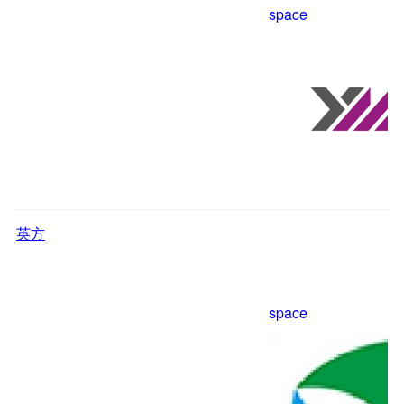
space
英方
space