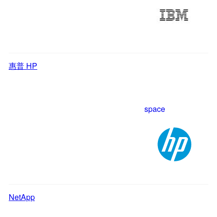
惠普 HP
space
NetApp