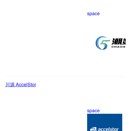
space
川源 AccelStor
space