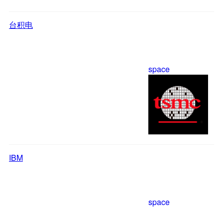
台积电
space
IBM
space