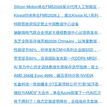
Silicon Motion将在FMS2026展示代理人工智能应用的下一代存储解决方案
Kioxia恺侠将在FMS2026上，展出Kioxia XL1系列内存扩展模块
特朗普政府拟定禁止中国数据中心设备
施耐德电气联合全球超大规模数据中心运营商发布弧闪风险评估报告
东芝全阵容存储亮相2026 ChinaJoy，以海量数据底座赋能“与AI同游”新体验
性能提升92%，铠侠发布CM10系列企业级SSD，首载PCIe 6.0接口
带宽提高60%，宜鼎国际发布新一代DDR5 MRDIMM 内存
AI 算力中心历史训练数据长期保存选型指南：富士胶片 LTO 磁带解决方案深度解析
AMD 256核 Epyc 9996，碾压英特尔和 NVIDIA
长鑫科技一签能赚多少?五家理财公司“打新”或浮盈近2亿元
微软与AMD扩大合作，将在Azure部署下一代AI芯片
终于蹲到了！致态官旗逆势降价，全线低价无套路，扩容党直接冲！