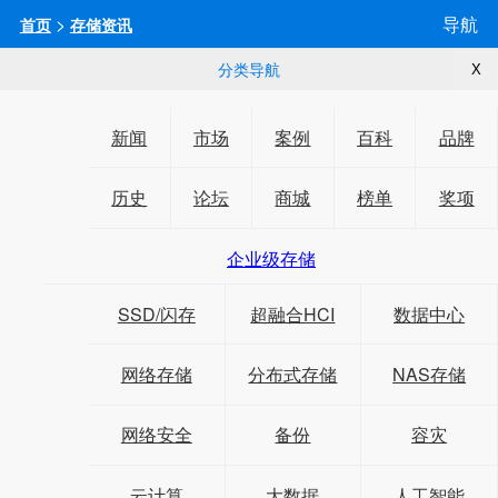
>
导航
首页
存储资讯
分类导航
X
新闻
市场
案例
百科
品牌
历史
论坛
商城
榜单
奖项
企业级存储
SSD/闪存
超融合HCI
数据中心
网络存储
分布式存储
NAS存储
网络安全
备份
容灾
云计算
大数据
人工智能