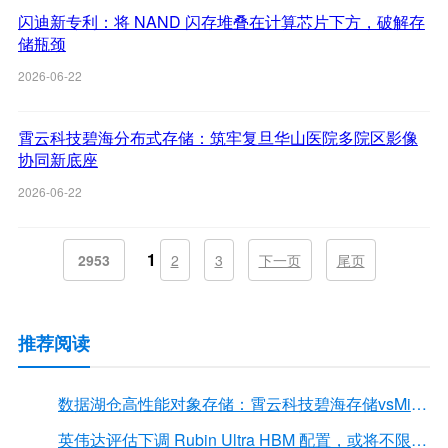
闪迪新专利：将 NAND 闪存堆叠在计算芯片下方，破解存
储瓶颈
2026-06-22
霄云科技碧海分布式存储：筑牢复旦华山医院多院区影像
协同新底座
2026-06-22
1
2953
2
3
下一页
尾页
推荐阅读
数据湖仓高性能对象存储：霄云科技碧海存储vsMinIO
英伟达评估下调 Rubin Ultra HBM 配置，或将不限于12Hi HBM4E