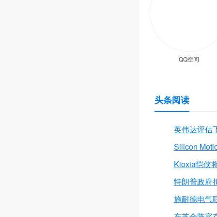
QQ空间
头条阅读
英伟达评估下调 
Silicon
Kioxia恺
特朗普政府
施耐德电气
东芝全阵容存储