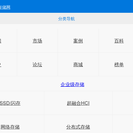
存储网
分类导航
闻
市场
案例
百科
史
论坛
商城
榜单
企业级存储
SSD/闪存
超融合HCI
网络存储
分布式存储