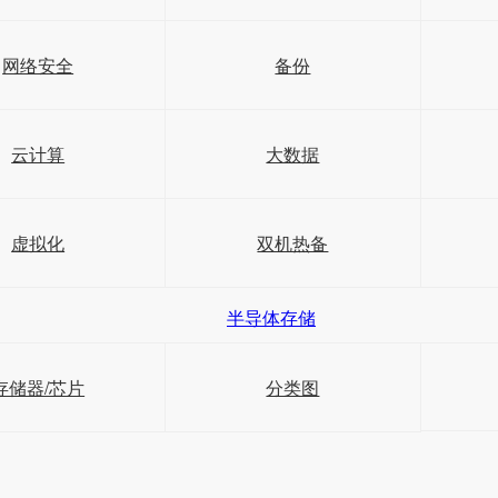
网络安全
备份
云计算
大数据
虚拟化
双机热备
半导体存储
存储器/芯片
分类图