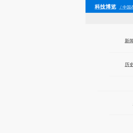
科技博览
/ 中国
新
历