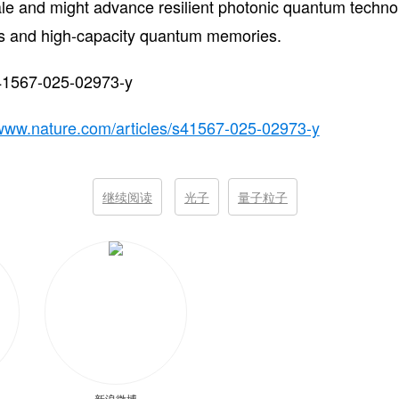
ale and might advance resilient photonic quantum technol
s and high-capacity quantum memories.
41567-025-02973-y
/www.nature.com/articles/s41567-025-02973-y
继续阅读
光子
量子粒子
新浪微博