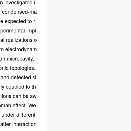
n investigated i
and condensed-ma
re expected to r
perimental impl
l realizations o
um electrodynam
an microcavity,
nic topologies.
and detected si
ly coupled to th
rmions can be sw
eeman effect. We
 under different
tter interaction