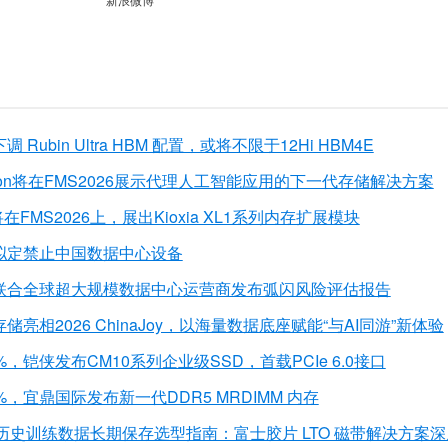
Rubin Ultra HBM 配置，或将不限于12Hi HBM4E
 Motion将在FMS2026展示代理人工智能应用的下一代存储解决方案
侠将在FMS2026上，展出Kioxia XL1系列内存扩展模块
拟定禁止中国数据中心设备
联合全球超大规模数据中心运营商发布弧闪风险评估报告
亮相2026 ChinaJoy，以海量数据底座赋能“与AI同游”新体验
%，铠侠发布CM10系列企业级SSD，首载PCIe 6.0接口
%，宜鼎国际发布新一代DDR5 MRDIMM 内存
心历史训练数据长期保存选型指南：富士胶片 LTO 磁带解决方案