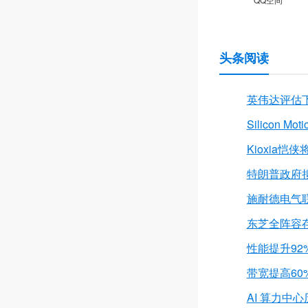
头条阅读
英伟达评估下调 
Silicon
Kioxia恺
特朗普政府
施耐德电气
东芝全阵容存储
性能提升92
带宽提高60
AI 算力中