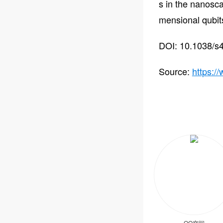
s in the nanosc
mensional qubit
DOI: 10.1038/s
Source:
https:/
QQ空间