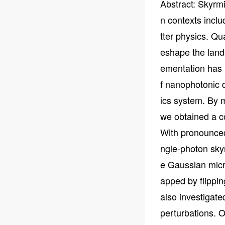
Abstract: Skyrmi
n contexts incl
tter physics. Qu
eshape the land
ementation has 
f nanophotonic 
ics system. By m
we obtained a c
With pronounced
ngle-photon skyr
e Gaussian micr
apped by flippin
also investigate
perturbations. 