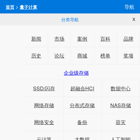
>
导航
首页
量子计算
分类导航
X
新闻
市场
案例
百科
品牌
历史
论坛
商城
榜单
奖项
企业级存储
SSD/闪存
超融合HCI
数据中心
网络存储
分布式存储
NAS存储
网络安全
备份
容灾
云计算
大数据
人工智能