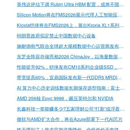
英伟达评估下调 Rubin Ultra HBM 配置，或将不限于12Hi HBM4E
Silicon Motion将在FMS2026展示代理人工智能应用的下一代存储解决方案
Kioxia恺侠将在FMS2026上，展出Kioxia XL1系列内存扩展模块
特朗普政府拟定禁止中国数据中心设备
施耐德电气联合全球超大规模数据中心运营商发布弧闪风险评估报告
东芝全阵容存储亮相2026 ChinaJoy，以海量数据底座赋能“与AI同游”新体验
性能提升92%，铠侠发布CM10系列企业级SSD，首载PCIe 6.0接口
带宽提高60%，宜鼎国际发布新一代DDR5 MRDIMM 内存
AI 算力中心历史训练数据长期保存选型指南：富士胶片 LTO 磁带解决方案深度解析
AMD 256核 Epyc 9996，碾压英特尔和 NVIDIA
长鑫科技一签能赚多少?五家理财公司“打新”或浮盈近2亿元
微软与AMD扩大合作，将在Azure部署下一代AI芯片
终于蹲到了！致态官旗逆势降价，全线低价无套路，扩容党直接冲！