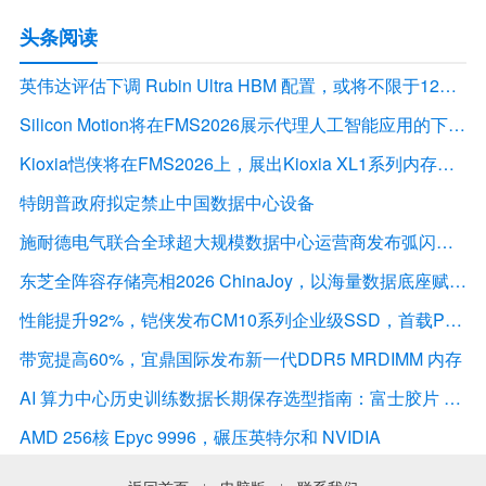
头条阅读
英伟达评估下调 Rubin Ultra HBM 配置，或将不限于12Hi HBM4E
Silicon Motion将在FMS2026展示代理人工智能应用的下一代存储解决方案
Kioxia恺侠将在FMS2026上，展出Kioxia XL1系列内存扩展模块
特朗普政府拟定禁止中国数据中心设备
施耐德电气联合全球超大规模数据中心运营商发布弧闪风险评估报告
东芝全阵容存储亮相2026 ChinaJoy，以海量数据底座赋能“与AI同游”新体验
性能提升92%，铠侠发布CM10系列企业级SSD，首载PCIe 6.0接口
带宽提高60%，宜鼎国际发布新一代DDR5 MRDIMM 内存
AI 算力中心历史训练数据长期保存选型指南：富士胶片 LTO 磁带解决方案深度解析
AMD 256核 Epyc 9996，碾压英特尔和 NVIDIA