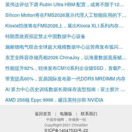
英伟达评估下调 Rubin Ultra HBM 配置，或将不限于12Hi HBM4E
Silicon Motion将在FMS2026展示代理人工智能应用的下一代存储解决方案
Kioxia恺侠将在FMS2026上，展出Kioxia XL1系列内存扩展模块
特朗普政府拟定禁止中国数据中心设备
施耐德电气联合全球超大规模数据中心运营商发布弧闪风险评估报告
东芝全阵容存储亮相2026 ChinaJoy，以海量数据底座赋能“与AI同游”新体验
性能提升92%，铠侠发布CM10系列企业级SSD，首载PCIe 6.0接口
带宽提高60%，宜鼎国际发布新一代DDR5 MRDIMM 内存
AI 算力中心历史训练数据长期保存选型指南：富士胶片 LTO 磁带解决方案深度解析
AMD 256核 Epyc 9996，碾压英特尔和 NVIDIA
返回首页
电脑版
联系我们
|
|
中国存储网 ，存储第一站
CopyRight 2021 ChinaStor
京ICP备14047533号-22