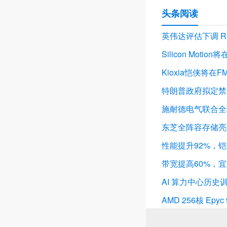
头条阅读
英伟达评估下调 Rub
Silicon Mo
Kioxia恺侠将在F
特朗普政府拟定禁
施耐德电气联合全
东芝全阵容存储亮相2
性能提升92%，铠侠
带宽提高60%，宜
AI 算力中心历史
AMD 256核 Epy