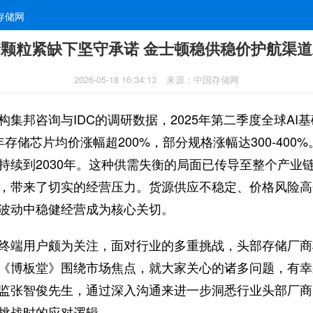
存储网
颗粒紧缺下坚守承诺 金士顿稳供稳价护航渠
2026-05-18 16:34:13
来源：中国存储网
构集邦咨询与IDC的调研数据，2025年第二季度全球AI
年存储芯片均价涨幅超200%，部分规格涨幅达300-400
持续到2030年。这种供需失衡的局面已传导至整个产业
，带来了切实的经营压力。货源供应不稳定、价格风险高
波动中稳健经营成为核心关切。
终端用户颇为关注，面对行业的多重挑战，头部存储厂商
《博板堂》围绕市场焦点，就大家关心的诸多问题，有幸
监张智俊先生，通过深入沟通来进一步洞悉行业头部厂商
挑战时的应对逻辑。