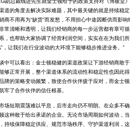
EG副总裁钱进先生就金士顿给予的政策支持对《博板堂》
渠道的角度去解决实际难题，其中最关键的就是持续稳定
销商不用再为“缺货”而发愁，不用担心中途因断供而影响
非常清晰和透明，让我们经销商的每一步运营都有章可循
系，也帮助大家协调了经营利润空间，实实在在为我们所
感”，让我们在行业波动的大环境下能够稳步推进业务。”
谈中可以看出：金士顿稳健的渠道政策让下游经销商敢于
能够正常开展，整个渠道体系的流动性和稳定性也因此得
品牌的策略变动频繁，致使合作伙伴疲于应对，而金士顿
筑牢了合作伙伴的信任根基。
市场短期震荡难以平息，后市走向仍不明朗。在众多不确
顿这种敢于给出承诺的企业。无论市场周期如何波动，当
，持续保障稳定供应、规范市场秩序、守护渠道利润，这